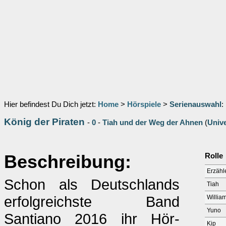
Hier befindest Du Dich jetzt:
Home
>
Hörspiele
>
Serienauswahl
:
König der Piraten
-
0
-
Tiah und der Weg der Ahnen
(
Univ
Beschreibung:
Rolle
Erzähl
Schon als Deutschlands
Tiah
erfolgreichste Band
Willia
Yuno
Santiano 2016 ihr Hör-
Kip