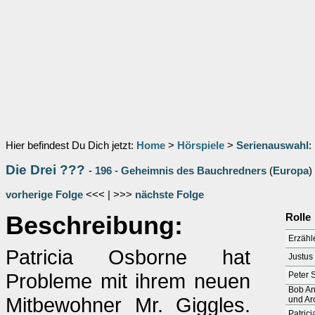
Hier befindest Du Dich jetzt:
Home
>
Hörspiele
>
Serienauswahl
:
Die Drei ???
-
196
-
Geheimnis des Bauchredners
(
Europa
)
vorherige Folge
<<< | >>>
nächste Folge
Beschreibung:
Rolle
Erzähle
Patricia Osborne hat
Justus 
Probleme mit ihrem neuen
Peter 
Bob An
Mitbewohner Mr. Giggles.
und Ar
Patric