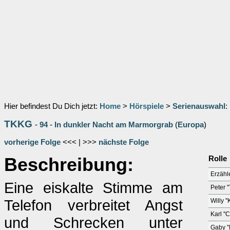
Hier befindest Du Dich jetzt:
Home
>
Hörspiele
>
Serienauswahl
:
TKKG
-
94
-
In dunkler Nacht am Marmorgrab
(
Europa
)
vorherige Folge
<<< | >>>
nächste Folge
Beschreibung:
Rolle
Erzähl
Eine eiskalte Stimme am
Peter '
Telefon verbreitet Angst
Willy '
Karl ''
und Schrecken unter
Gaby ''