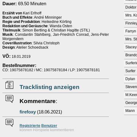
Dauer:
69.50 Minuten
Doktor
Erzählt von
Kari Erlhoff
Mrs. K
Buch und Effekte
: André Minninger
Regie und Produktion
: Heikedine Körting
Finnle
Redaktion und Geräusche
: Wanda Osten
Titelmusik
: Simon Bertling & Christian Hagitte (STIL)
Farryn
Musik
: Constantin Stahlberg, Jan-Friedrich Conrad, Jens-Peter
Morgenstern
Mrs. S
Coverillustration
: Silvia Christoph
Stacey
Design
: Atelier Schoedsack
Brand
VÖ:
18.01.2019
Surferi
Bestellnummer:
CD: 19075878182 / MC: 19075878184 / LP: 19075878181
Surfer
Dylan
Tracklisting anzeigen
Steven
M.Kee
Kommentare
:
Georg
Mann
firefoxy
(18.06.2021)
Re
g
istrierte
Benutzer
können Hörspiele kommentieren