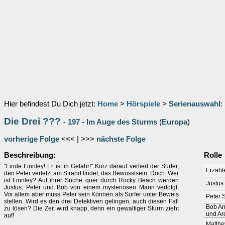
Hier befindest Du Dich jetzt:
Home
>
Hörspiele
>
Serienauswahl
:
Die Drei ???
-
197
-
Im Auge des Sturms
(
Europa
)
vorherige Folge
<<< | >>>
nächste Folge
Beschreibung:
Rolle
"Finde Finnley! Er ist in Gefahr!" Kurz darauf verliert der Surfer,
Erzähl
den Peter verletzt am Strand findet, das Bewusstsein. Doch: Wer
ist Finnley? Auf ihrer Suche quer durch Rocky Beach werden
Justus 
Justus, Peter und Bob von einem mysteriösen Mann verfolgt.
Vor allem aber muss Peter sein Können als Surfer unter Beweis
Peter 
stellen. Wird es den drei Detektiven gelingen, auch diesen Fall
Bob An
zu lösen? Die Zeit wird knapp, denn ein gewaltiger Sturm zieht
und Ar
auf!
Matthe