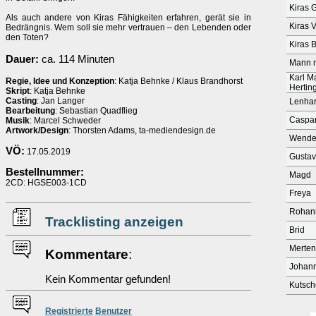
Kiras 
Als auch andere von Kiras Fähigkeiten erfahren, gerät sie in
Kiras V
Bedrängnis. Wem soll sie mehr vertrauen – den Lebenden oder
den Toten?
Kiras 
Dauer:
ca. 114 Minuten
Mann m
Karl M
Regie, Idee und Konzeption
: Katja Behnke / Klaus Brandhorst
Hertin
Skript
: Katja Behnke
Casting
: Jan Langer
Lenhar
Bearbeitung
: Sebastian Quadflieg
Caspar
Musik
: Marcel Schweder
Artwork/Design
: Thorsten Adams, ta-mediendesign.de
Wendel
VÖ:
17.05.2019
Gustav
Bestellnummer:
Magd
2CD: HGSE003-1CD
Freya
Rohan
Tracklisting anzeigen
Brid
Merten
Kommentare
:
Johann
Kein Kommentar gefunden!
Kutsch
Re
g
istrierte
Benutzer