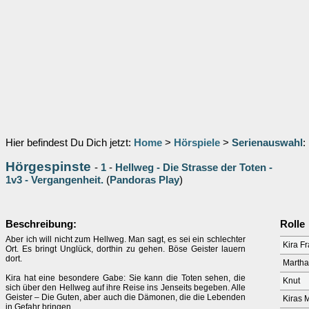
Hier befindest Du Dich jetzt:
Home
>
Hörspiele
>
Serienauswahl
:
Hörgespinste
-
1
-
Hellweg - Die Strasse der Toten -
1v3 - Vergangenheit.
(
Pandoras Play
)
Beschreibung:
Rolle
Aber ich will nicht zum Hellweg. Man sagt, es sei ein schlechter
Kira F
Ort. Es bringt Unglück, dorthin zu gehen. Böse Geister lauern
dort.
Martha
Kira hat eine besondere Gabe: Sie kann die Toten sehen, die
Knut
sich über den Hellweg auf ihre Reise ins Jenseits begeben. Alle
Geister – Die Guten, aber auch die Dämonen, die die Lebenden
Kiras M
in Gefahr bringen.