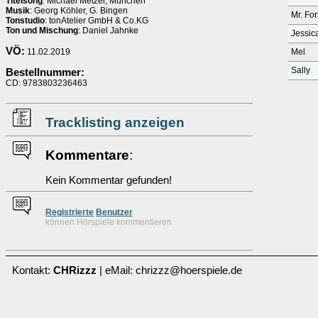
Titelsong
: Michael Metzer, München
Musik
: Georg Köhler, G. Bingen
Mr. For
Tonstudio
: tonAtelier GmbH & Co.KG
Ton und Mischung
: Daniel Jahnke
Jessic
VÖ:
11.02.2019
Mel
Sally
Bestellnummer:
CD: 9783803236463
Tracklisting anzeigen
Kommentare
:
Kein Kommentar gefunden!
Re
g
istrierte
Benutzer
können Hörspiele kommentieren
Kontakt:
CHRizzz
| eMail: chrizzz@hoerspiele.de