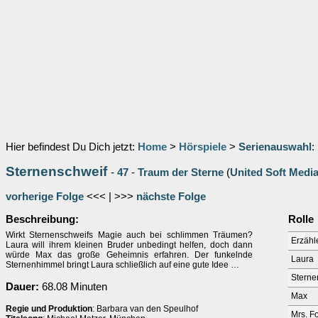
Hier befindest Du Dich jetzt:
Home
>
Hörspiele
>
Serienauswahl
:
Sternenschweif
-
47
-
Traum der Sterne
(
United Soft Medi
vorherige Folge
<<< | >>>
nächste Folge
Beschreibung:
Rolle
Wirkt Sternenschweifs Magie auch bei schlimmen Träumen?
Erzähl
Laura will ihrem kleinen Bruder unbedingt helfen, doch dann
würde Max das große Geheimnis erfahren. Der funkelnde
Laura
Sternenhimmel bringt Laura schließlich auf eine gute Idee …
Sterne
Dauer:
68.08 Minuten
Max
Regie und Produktion
: Barbara van den Speulhof
Mrs. F