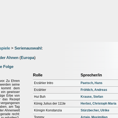
spiele
>
Serienauswahl
:
 der Ahnen
(
Europa
)
e Folge
Rolle
Sprecher/in
 vor. Zu Ehren
Erzähler Intro
Paetsch, Hans
 werden seine
ös kommt dem
Erzähler
Fröhlich, Andreas
 ein gewisser
ßige Erbe von
Hui Buh
Krause, Stefan
ur das Rezept
r vergangenen
König Julius der 111te
Herbst, Christoph Maria
aben, am Tag
der Ahnenwelt
Königin Konstanzia
Stürzbecher, Ulrike
gerade recht:
Tommy
Artajo, Maximilian
 zu erhalten?