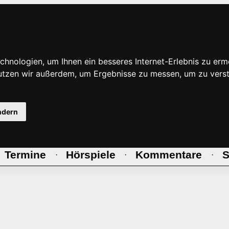
hnologien, um Ihnen ein besseres Internet-Erlebnis zu erm
nutzen wir außerdem, um Ergebnisse zu messen, um zu ve
ndern
Termine
Hörspiele
Kommentare
S
·
·
·