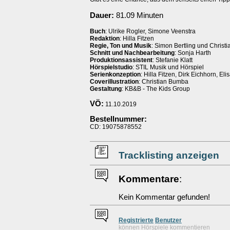
Dauer:
81.09 Minuten
Buch
: Ulrike Rogler, Simone Veenstra
Redaktion
: Hilla Fitzen
Regie, Ton und Musik
: Simon Bertling und Christi
Schnitt und Nachbearbeitung
: Sonja Harth
Produktionsassistent
: Stefanie Klatt
Hörspielstudio
: STIL Musik und Hörspiel
Serienkonzeption
: Hilla Fitzen, Dirk Eichhorn, E
Coverillustration
: Christian Bumba
Gestaltung
: KB&B - The Kids Group
VÖ:
11.10.2019
Bestellnummer:
CD: 19075878552
Tracklisting anzeigen
Kommentare
:
Kein Kommentar gefunden!
Re
g
istrierte
Benutzer
können Hörspiele kommentieren