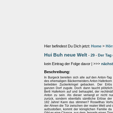
Hier befindest Du Dich jetzt:
Home
>
Hör
Hui Buh neue Welt
-
29
-
Der Tag
kein Eintrag der Folge davor | >>>
nächst
Beschreibung:
In Burgeck bereiten sich alle auf den Anton-Tag
des ehemaligen Bäckermeisters Anton Haferkorn
beliebten Zuckerkringel gebacken. Der Erl
ganzen Dorf zugute. Doch dann taucht plötzlich
Berti Haferkorn auf und behauptet, der rechtmä
Anton zu sein. Als dieser verlangt er nicht n
zurück, sondern ebenfalls sämtliche Erlöse de
182 Jahre! Kann das stimmen? Roswithas Vorh
der Ahnen die Tür zwischen der realen Welt und 
aufzustoßen, kommt der königlichen Familie da 
Gibt es eine Chance, aus dem Jenseits einen Tipp