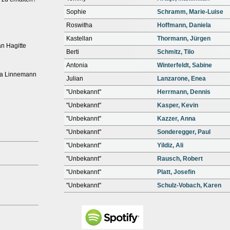
Sophie
Schramm, Marie-Luise
Roswitha
Hoffmann, Daniela
Kastellan
Thormann, Jürgen
an Hagitte
Berti
Schmitz, Tilo
Antonia
Winterfeldt, Sabine
lisa Linnemann
Julian
Lanzarone, Enea
''Unbekannt''
Herrmann, Dennis
''Unbekannt''
Kasper, Kevin
''Unbekannt''
Kazzer, Anna
''Unbekannt''
Sonderegger, Paul
''Unbekannt''
Yildiz, Ali
''Unbekannt''
Rausch, Robert
''Unbekannt''
Platt, Josefin
''Unbekannt''
Schulz-Vobach, Karen