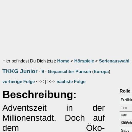
Hier befindest Du Dich jetzt:
Home
>
Hörspiele
>
Serienauswahl
:
TKKG Junior
-
9
-
Gepanschter Punsch
(
Europa
)
vorherige Folge
<<< | >>>
nächste Folge
Beschreibung:
Rolle
Erzähl
Adventszeit in der
Tim
Millionenstadt. Doch auf
Karl
Klößche
dem Öko-
Gaby