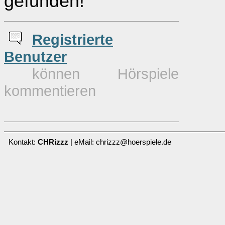
gefunden!
Re
g
istrierte
Benutzer
können Hörspiele
kommentieren
Kontakt:
CHRizzz
| eMail: chrizzz@hoerspiele.de