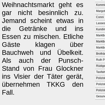
Weihnachtsmarkt geht es
Kommis
gar nicht besinnlich zu.
Margot
Conni
Jemand scheint etwas in
Lasses
die Getränke und ins
Kundi
Essen zu mischen. Etliche
Marktb
Marktb
Gäste klagen über
Marktb
Bauchweh und Übelkeit.
Brothä
Als auch der Punsch-
Ruth P
Rüdige
Stand von Frau Glockner
Taxifah
ins Visier der Täter gerät,
Polizis
übernehmen TKKG den
Polizis
Fall.
Polizis
Gesun