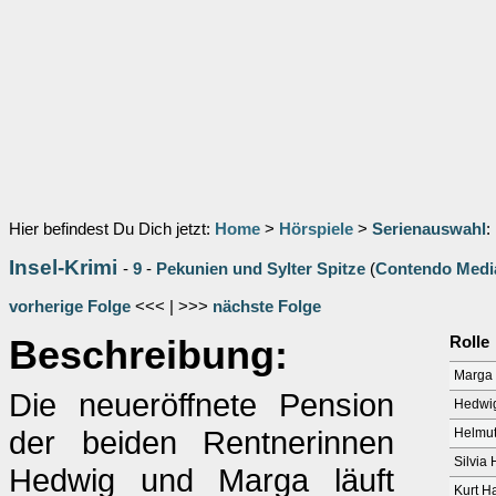
Hier befindest Du Dich jetzt:
Home
>
Hörspiele
>
Serienauswahl
:
Insel-Krimi
-
9
-
Pekunien und Sylter Spitze
(
Contendo Medi
vorherige Folge
<<< | >>>
nächste Folge
Beschreibung:
Rolle
Marga
Die neueröffnete Pension
Hedwig
der beiden Rentnerinnen
Helmut
Silvia
Hedwig und Marga läuft
Kurt H