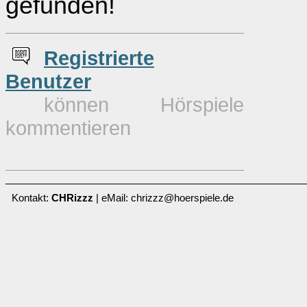
gefunden!
Re
g
istrierte
Benutzer
können Hörspiele
kommentieren
Kontakt:
CHRizzz
| eMail: chrizzz@hoerspiele.de