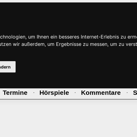
hnologien, um Ihnen ein besseres Internet-Erlebnis zu erm
nutzen wir außerdem, um Ergebnisse zu messen, um zu ve
ndern
Termine
Hörspiele
Kommentare
S
·
·
·