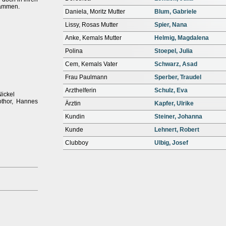
sammen.
Daniela, Moritz Mutter
Blum, Gabriele
Lissy, Rosas Mutter
Spier, Nana
Anke, Kemals Mutter
Helmig, Magdalena
Polina
Stoepel, Julia
Cem, Kemals Vater
Schwarz, Asad
Frau Paulmann
Sperber, Traudel
Arzthelferin
Schulz, Eva
Nickel
Bothor, Hannes
Ärztin
Kapfer, Ulrike
Kundin
Steiner, Johanna
Kunde
Lehnert, Robert
Clubboy
Ulbig, Josef