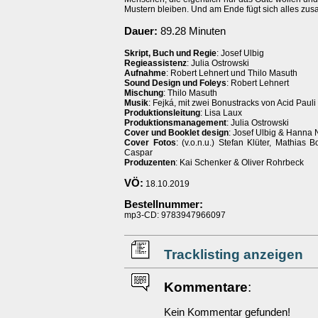
Mustern bleiben. Und am Ende fügt sich alles zu
Dauer:
89.28 Minuten
Skript, Buch und Regie
: Josef Ulbig
Regieassistenz
: Julia Ostrowski
Aufnahme
: Robert Lehnert und Thilo Masuth
Sound Design und Foleys
: Robert Lehnert
Mischung
: Thilo Masuth
Musik
: Fejká, mit zwei Bonustracks von Acid Pauli
Produktionsleitung
: Lisa Laux
Produktionsmanagement
: Julia Ostrowski
Cover und Booklet design
: Josef Ulbig & Hanna 
Cover Fotos
: (v.o.n.u.) Stefan Klüter, Mathias 
Caspar
Produzenten
: Kai Schenker & Oliver Rohrbeck
VÖ:
18.10.2019
Bestellnummer:
mp3-CD: 9783947966097
Tracklisting anzeigen
Kommentare
:
Kein Kommentar gefunden!