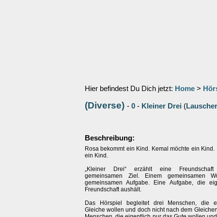
Hier befindest Du Dich jetzt:
Home
>
Hör
(Diverse)
-
0
-
Kleiner Drei
(
Lausche
Beschreibung:
Rosa bekommt ein Kind. Kemal möchte ein Kind. 
ein Kind.
„Kleiner Drei“ erzählt eine Freundschaf
gemeinsamen Ziel. Einem gemeinsamen Wu
gemeinsamen Aufgabe. Eine Aufgabe, die eige
Freundschaft aushält.
Das Hörspiel begleitet drei Menschen, die e
Gleiche wollen und doch nicht nach dem Gleichen
Menschen, die eigentlich nur das Gute wollen und