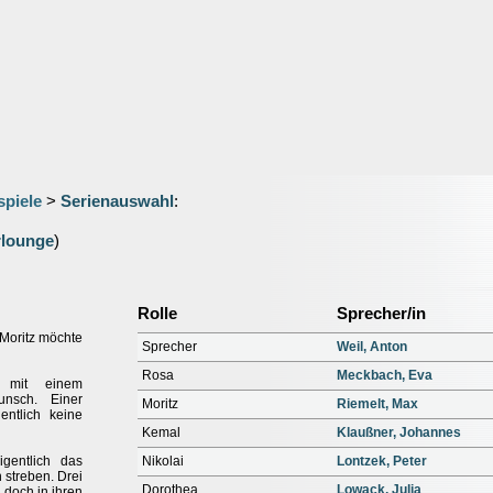
spiele
>
Serienauswahl
:
rlounge
)
Rolle
Sprecher/in
Moritz möchte
Sprecher
Weil, Anton
Rosa
Meckbach, Eva
t mit einem
nsch. Einer
Moritz
Riemelt, Max
ntlich keine
Kemal
Klaußner, Johannes
igentlich das
Nikolai
Lontzek, Peter
 streben. Drei
Dorothea
Lowack, Julia
 doch in ihren