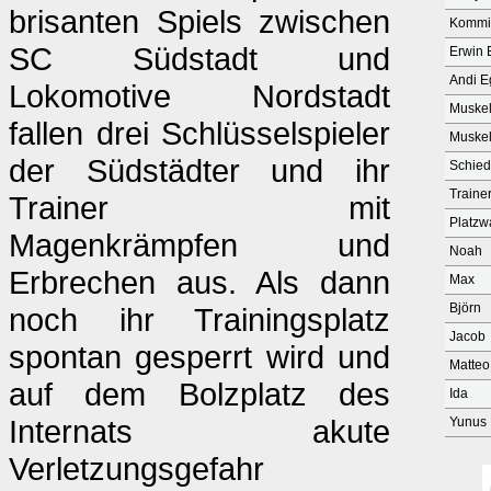
brisanten Spiels zwischen
Kommis
SC Südstadt und
Erwin 
Andi E
Lokomotive Nordstadt
Muske
fallen drei Schlüsselspieler
Muske
der Südstädter und ihr
Schied
Traine
Trainer mit
Platzw
Magenkrämpfen und
Noah
Erbrechen aus. Als dann
Max
Björn
noch ihr Trainingsplatz
Jacob
spontan gesperrt wird und
Matteo
auf dem Bolzplatz des
Ida
Internats akute
Yunus
Verletzungsgefahr