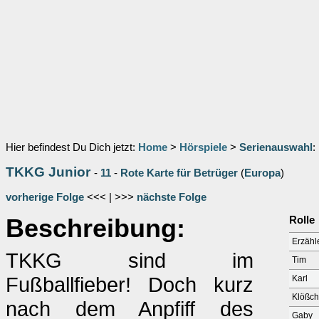
Hier befindest Du Dich jetzt:
Home
>
Hörspiele
>
Serienauswahl
:
TKKG Junior
-
11
-
Rote Karte für Betrüger
(
Europa
)
vorherige Folge
<<< | >>>
nächste Folge
Beschreibung:
Rolle
Erzähl
TKKG sind im
Tim
Fußballfieber! Doch kurz
Karl
Klößche
nach dem Anpfiff des
Gaby