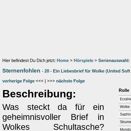
Hier befindest Du Dich jetzt:
Home
>
Hörspiele
>
Serienauswahl
:
Sternenfohlen
-
20
-
Ein Liebesbrief für Wolke
(
United Soft
vorherige Folge
<<< | >>>
nächste Folge
Beschreibung:
Rolle
Erzähl
Was steckt da für ein
Wolke
geheimnisvoller Brief in
Saphir
Strum
Wolkes Schultasche?
Mondst