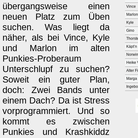
übergangsweise einen
Vince
neuen Platz zum Üben
Marlon
Kyle
suchen. Was liegt da
Gino
näher, als bei Vince, Kyle
Thorst
und Marlon im alten
Käpt’n
Norwi
Punkies-Proberaum
Heike 
Unterschlupf zu suchen?
Alter F
Soweit ein guter Plan,
Marga
Ingebo
doch: Zwei Bands unter
einem Dach? Da ist Stress
vorprogrammiert. Und so
kommt es zwischen
Punkies und Krashkiddz