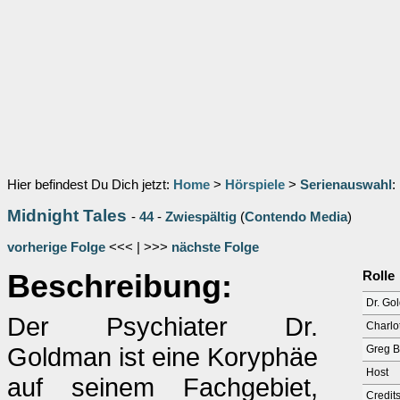
Hier befindest Du Dich jetzt:
Home
>
Hörspiele
>
Serienauswahl
:
Midnight Tales
-
44
-
Zwiespältig
(
Contendo Media
)
vorherige Folge
<<< | >>>
nächste Folge
Beschreibung:
Rolle
Dr. Go
Der Psychiater Dr.
Charlo
Goldman ist eine Koryphäe
Greg 
Host
auf seinem Fachgebiet,
Credit