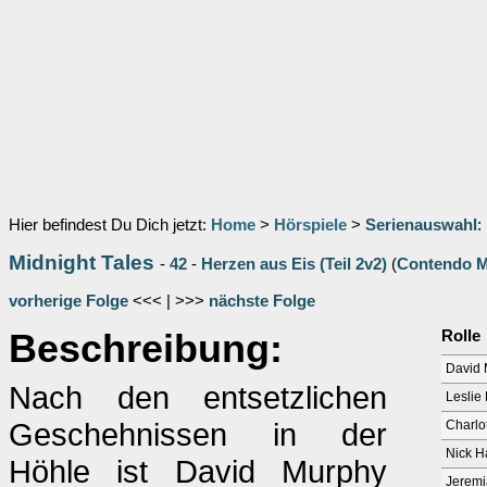
Hier befindest Du Dich jetzt:
Home
>
Hörspiele
>
Serienauswahl
:
Midnight Tales
-
42
-
Herzen aus Eis (Teil 2v2)
(
Contendo M
vorherige Folge
<<< | >>>
nächste Folge
Beschreibung:
Rolle
David 
Nach den entsetzlichen
Leslie
Geschehnissen in der
Charlo
Nick H
Höhle ist David Murphy
Jerem