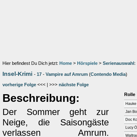
Hier befindest Du Dich jetzt:
Home
>
Hörspiele
>
Serienauswahl
:
Insel-Krimi
-
17
-
Vampire auf Amrum
(
Contendo Media
)
vorherige Folge
<<< | >>>
nächste Folge
Beschreibung:
Rolle
Hauke
Der Sommer geht zur
Jan B
Neige, die Saisongäste
Doc K
Lucy 
verlassen Amrum.
Waltra