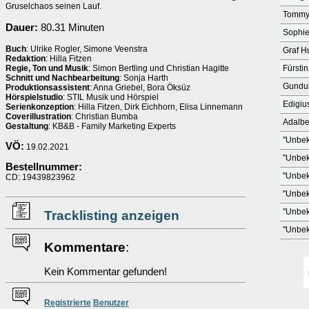
Gruselchaos seinen Lauf.
Tomm
Dauer:
80.31 Minuten
Sophi
Buch
: Ulrike Rogler, Simone Veenstra
Graf H
Redaktion
: Hilla Fitzen
Regie, Ton und Musik
: Simon Bertling und Christian Hagitte
Fürstin
Schnitt und Nachbearbeitung
: Sonja Harth
Gundu
Produktionsassistent
: Anna Griebel, Bora Öksüz
Hörspielstudio
: STIL Musik und Hörspiel
Edigiu
Serienkonzeption
: Hilla Fitzen, Dirk Eichhorn, Elisa Linnemann
Coverillustration
: Christian Bumba
Adalbe
Gestaltung
: KB&B - Family Marketing Experts
''Unbek
VÖ:
19.02.2021
''Unbek
Bestellnummer:
''Unbek
CD: 19439823962
''Unbek
''Unbek
Tracklisting anzeigen
''Unbek
Kommentare
:
Kein Kommentar gefunden!
Re
g
istrierte
Benutzer