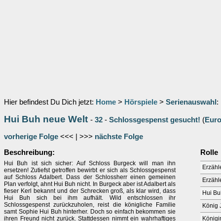
Hier befindest Du Dich jetzt:
Home
>
Hörspiele
>
Serienauswahl
:
Hui Buh neue Welt
-
32
-
Schlossgespenst gesucht!
(
Eur
vorherige Folge
<<< | >>>
nächste Folge
Beschreibung:
Rolle
Hui Buh ist sich sicher: Auf Schloss Burgeck will man ihn
Erzähle
ersetzen! Zutiefst getroffen bewirbt er sich als Schlossgespenst
auf Schloss Adalbert. Dass der Schlossherr einen gemeinen
Erzähl
Plan verfolgt, ahnt Hui Buh nicht. In Burgeck aber ist Adalbert als
fieser Kerl bekannt und der Schrecken groß, als klar wird, dass
Hui Bu
Hui Buh sich bei ihm aufhält. Wild entschlossen ihr
Schlossgespenst zurückzuholen, reist die königliche Familie
König J
samt Sophie Hui Buh hinterher. Doch so einfach bekommen sie
ihren Freund nicht zurück. Stattdessen nimmt ein wahrhaftiges
Königi