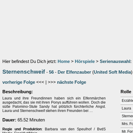
Hier befindest Du Dich jetzt:
Home
>
Hörspiele
>
Serienauswahl
:
Sternenschweif
-
56
-
Der Elfenzauber
(
United Soft Media
)
vorherige Folge
<<< | >>>
nächste Folge
Beschreibung:
Rolle
Laura und ihre Freundinnen haben sich ein Elfenmärchen
Erzähl
ausgedacht, das sie mit ihren Ponys aufführen wollen. Doch die
süße Palomino-Stute Sandy hat plötzlich fürchterliche Angst.
Laura
Laura und Sternenschweif stehen ihren Freunden bei …
Sterne
Dauer:
65.52 Minuten
Mrs. F
Regie und Produktion
: Barbara van den Speulhof / BvdS
Mr. For