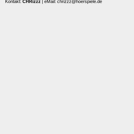
Kontakt:
CHRizzz
| eMail: chrizzz@hoerspiele.de