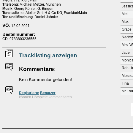
Media, Frankfurt/Main
Titelsong
: Michael Metzer, München
Jessic
Musik
: Georg Köhler, G. Bingen
Tonstudio
: tonAtelier GmbH & Co.KG, Frankfurt/Main
Mel
Ton und Mischung
: Daniel Jahnke
Max
VÖ:
12.02.2021
Grace
Bestellnummer:
Nacht
CD: 9783803236555
Mrs. W
Jade
Tracklisting anzeigen
Monic
Kommentare
:
Rob H
Messe
Kein Kommentar gefunden!
Tina
Mr. Ro
Re
g
istrierte
Benutzer
können Hörspiele kommentieren