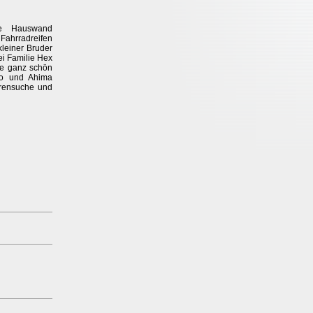
ie Hauswand
Fahrradreifen
kleiner Bruder
ei Familie Hex
le ganz schön
ro und Ahima
urensuche und