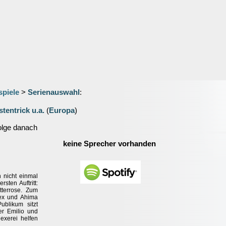
spiele
>
Serienauswahl
:
tentrick u.a.
(
Europa
)
olge danach
keine Sprecher vorhanden
h nicht einmal
rsten Auftritt:
terrose. Zum
ex und Ahima
likum sitzt
er Emilio und
exerei helfen