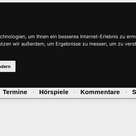
hnologien, um Ihnen ein besseres Internet-Erlebnis zu erm
nutzen wir außerdem, um Ergebnisse zu messen, um zu ve
ndern
Termine
Hörspiele
Kommentare
S
·
·
·