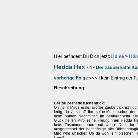
Hier befindest Du Dich jetzt:
Home
>
Hör
Hedda Hex
-
4
-
Der zauberhafte Kas
vorherige Folge
<<< | kein Eintrag der F
Beschreibung:
Der zauberhafte Kastentrick
:
Oh nein! Miros erster großer Zaubertrick ist noc
fertig, da verschafft ihm seine Mutter schon den e
beim bunten Nachmittag im Seniorenheim Klet
Glück helfen Miro seine Freundinnen Hedda H
beim Zusammenbauen und Üben. Doch im Pub
ausgerechnet der hochnäsige alte Bühnenmagi
Miro wird unsicher. Ob da wohl ein bisschen H
kann?