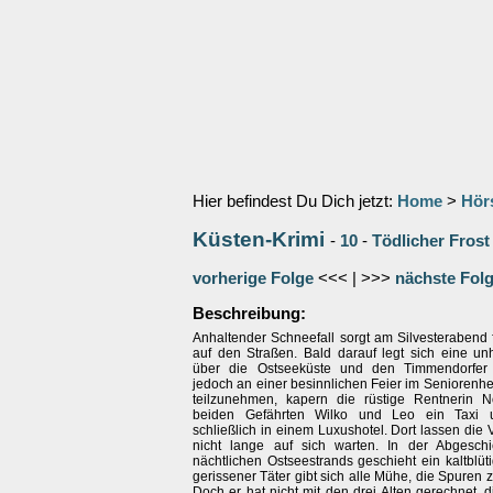
Hier befindest Du Dich jetzt:
Home
>
Hör
Küsten-Krimi
-
10
-
Tödlicher Frost 
vorherige Folge
<<< | >>>
nächste Fol
Beschreibung:
Anhaltender Schneefall sorgt am Silvesterabend 
auf den Straßen. Bald darauf legt sich eine unhe
über die Ostseeküste und den Timmendorfer S
jedoch an einer besinnlichen Feier im Seniorenh
teilzunehmen, kapern die rüstige Rentnerin 
beiden Gefährten Wilko und Leo ein Taxi 
schließlich in einem Luxushotel. Dort lassen die
nicht lange auf sich warten. In der Abgesch
nächtlichen Ostseestrands geschieht ein kaltblüt
gerissener Täter gibt sich alle Mühe, die Spuren 
Doch er hat nicht mit den drei Alten gerechnet, d