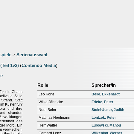
spiele
>
Serienauswahl
:
(Teil 1v2)
(
Contendo Media
)
ge
Rolle
Sprecher/in
für ein Chaos
Leo Korte
Belle, Ekkehardt
ilvolle Stille
trand. Statt
Wilko Jähnicke
Fricke, Peter
eim Küstenruh'
Nora und ihre
Nora Selm
Steinhäuser, Judith
und stranden
 Verwicklungen
Matthias Neelmann
Lontzek, Peter
iedenheit des
iger Mord. Ein
Herr Walter
Lubowski, Manou
zu verwischen.
Gerhard Lenz
Wilkening, Werner
ie ihm bereits