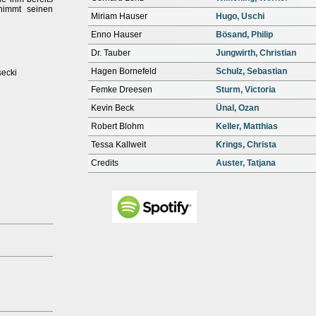
 nimmt seinen
Miriam Hauser
Hugo, Uschi
Enno Hauser
Bösand, Philip
Dr. Tauber
Jungwirth, Christian
Hagen Bornefeld
Schulz, Sebastian
secki
Femke Dreesen
Sturm, Victoria
Kevin Beck
Ünal, Ozan
Robert Blohm
Keller, Matthias
Tessa Kallweit
Krings, Christa
Credits
Auster, Tatjana