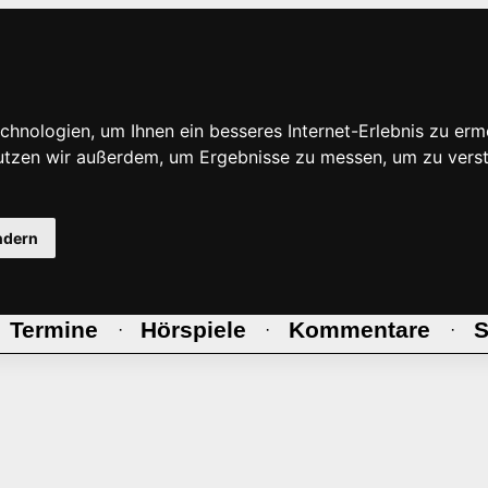
hnologien, um Ihnen ein besseres Internet-Erlebnis zu erm
nutzen wir außerdem, um Ergebnisse zu messen, um zu ve
ndern
Termine
Hörspiele
Kommentare
S
·
·
·