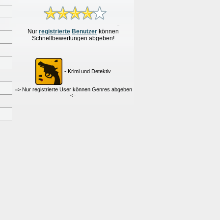
Nur
re
g
istrierte
Benutzer
können
Schnellbewertungen
abgeben!
- Krimi und Detektiv
=> Nur registrierte User können Genres abgeben
<=