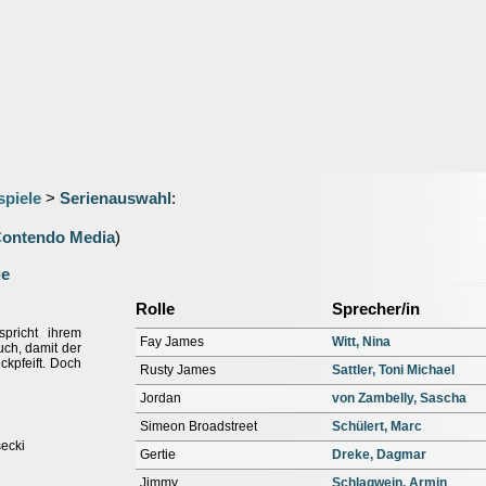
spiele
>
Serienauswahl
:
ontendo Media
)
ge
Rolle
Sprecher/in
pricht ihrem
Fay James
Witt, Nina
uch, damit der
kpfeift. Doch
Rusty James
Sattler, Toni Michael
Jordan
von Zambelly, Sascha
Simeon Broadstreet
Schülert, Marc
secki
Gertie
Dreke, Dagmar
Jimmy
Schlagwein, Armin