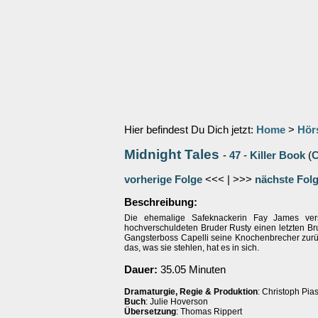
Hier befindest Du Dich jetzt:
Home
>
Hör
Midnight Tales
-
47
-
Killer Book
(
C
vorherige Folge
<<< | >>>
nächste Fol
Beschreibung:
Die ehemalige Safeknackerin Fay James vers
hochverschuldeten Bruder Rusty einen letzten Br
Gangsterboss Capelli seine Knochenbrecher zurüc
das, was sie stehlen, hat es in sich.
Dauer:
35.05 Minuten
Dramaturgie, Regie & Produktion
: Christoph Pia
Buch
: Julie Hoverson
Übersetzung
: Thomas Rippert