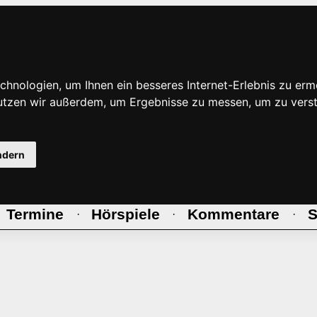
hnologien, um Ihnen ein besseres Internet-Erlebnis zu erm
nutzen wir außerdem, um Ergebnisse zu messen, um zu ve
ndern
Termine
Hörspiele
Kommentare
S
·
·
·