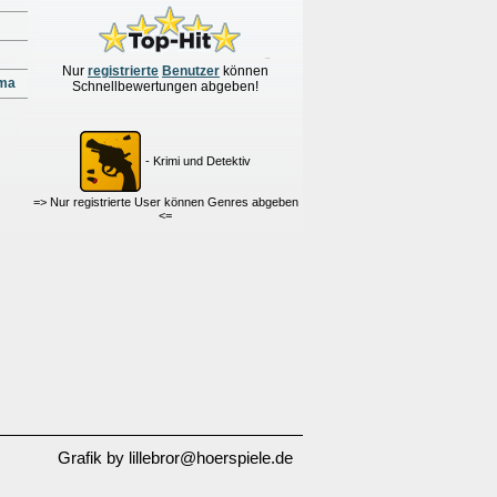
Nur
re
g
istrierte
Benutzer
können
ima
Schnellbewertungen
abgeben!
- Krimi und Detektiv
=> Nur registrierte User können Genres abgeben
<=
Grafik by lillebror@hoerspiele.de