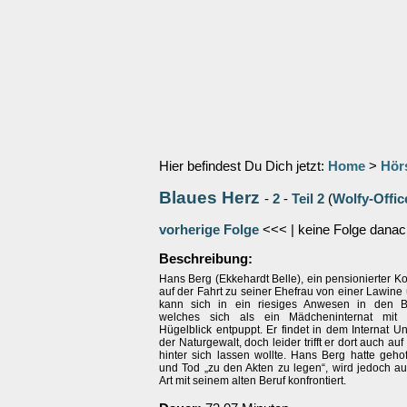
Hier befindest Du Dich jetzt:
Home
>
Hör
Blaues Herz
-
2
-
Teil 2
(
Wolfy-Offic
vorherige Folge
<<< | keine Folge danac
Beschreibung:
Hans Berg (Ekkehardt Belle), ein pensionierter K
auf der Fahrt zu seiner Ehefrau von einer Lawine 
kann sich in ein riesiges Anwesen in den Be
welches sich als ein Mädcheninternat mi
Hügelblick entpuppt. Er findet in dem Internat Un
der Naturgewalt, doch leider trifft er dort auch au
hinter sich lassen wollte. Hans Berg hatte geho
und Tod „zu den Akten zu legen“, wird jedoch au
Art mit seinem alten Beruf konfrontiert.