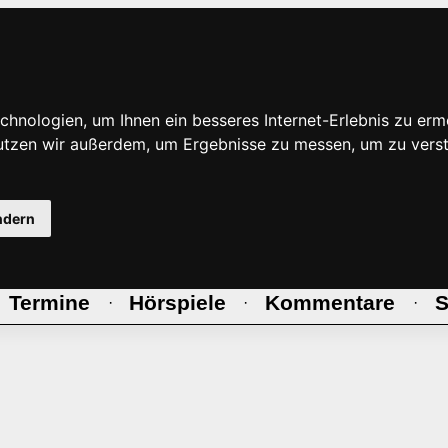
hnologien, um Ihnen ein besseres Internet-Erlebnis zu erm
nutzen wir außerdem, um Ergebnisse zu messen, um zu ve
ndern
Termine
Hörspiele
Kommentare
S
·
·
·