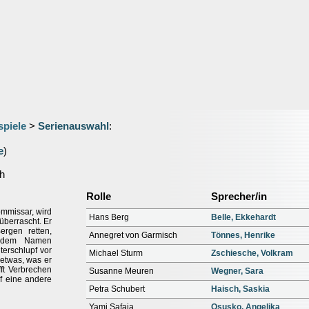
spiele
>
Serienauswahl
:
e
)
h
Rolle
Sprecher/in
ommissar, wird
Hans Berg
Belle, Ekkehardt
überrascht. Er
rgen retten,
Annegret von Garmisch
Tönnes, Henrike
t dem Namen
terschlupf vor
Michael Sturm
Zschiesche, Volkram
f etwas, was er
fft Verbrechen
Susanne Meuren
Wegner, Sara
f eine andere
Petra Schubert
Haisch, Saskia
Yami Safaia
Osusko, Angelika