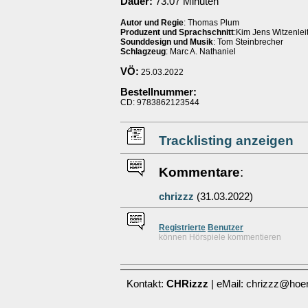
Dauer:
73.07 Minuten
Autor und Regie
: Thomas Plum
Produzent und Sprachschnitt
:Kim Jens Witzenlei
Sounddesign und Musik
: Tom Steinbrecher
Schlagzeug
: Marc A. Nathaniel
VÖ:
25.03.2022
Bestellnummer:
CD: 9783862123544
Tracklisting anzeigen
Kommentare
:
chrizzz
(31.03.2022)
Re
g
istrierte
Benutzer
können Hörspiele kommentieren
Kontakt:
CHRizzz
| eMail: chrizzz@hoer