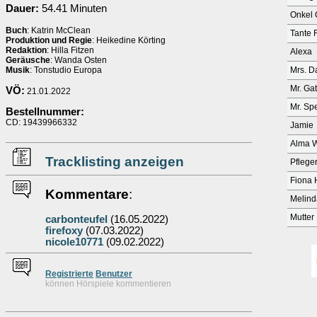
Dauer:
54.41 Minuten
Onkel 
Buch
: Katrin McClean
Tante 
Produktion und Regie
: Heikedine Körting
Redaktion
: Hilla Fitzen
Alexa
Geräusche
: Wanda Osten
Musik
: Tonstudio Europa
Mrs. D
Mr. Ga
VÖ:
21.01.2022
Mr. Sp
Bestellnummer:
CD: 19439966332
Jamie
Alma W
Tracklisting anzeigen
Pflege
Fiona 
Kommentare
:
Melind
Mutter
carbonteufel
(16.05.2022)
firefoxy
(07.03.2022)
nicole10771
(09.02.2022)
Re
g
istrierte
Benutzer
können Hörspiele kommentieren