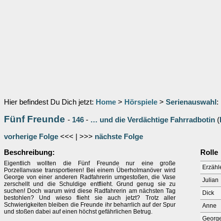
Hier befindest Du Dich jetzt:
Home
>
Hörspiele
>
Serienauswahl
:
Fünf Freunde
-
146
-
… und die Verdächtige Fahrradbotin
(
vorherige Folge
<<< | >>>
nächste Folge
Beschreibung:
Rolle
Eigentlich wollten die Fünf Freunde nur eine große
Erzähl
Porzellanvase transportieren! Bei einem Überholmanöver wird
George von einer anderen Radfahrerin umgestoßen, die Vase
Julian
zerschellt und die Schuldige entflieht. Grund genug sie zu
suchen! Doch warum wird diese Radfahrerin am nächsten Tag
Dick
bestohlen? Und wieso flieht sie auch jetzt? Trotz aller
Schwierigkeiten bleiben die Freunde ihr beharrlich auf der Spur
Anne
und stoßen dabei auf einen höchst gefährlichen Betrug.
Georg