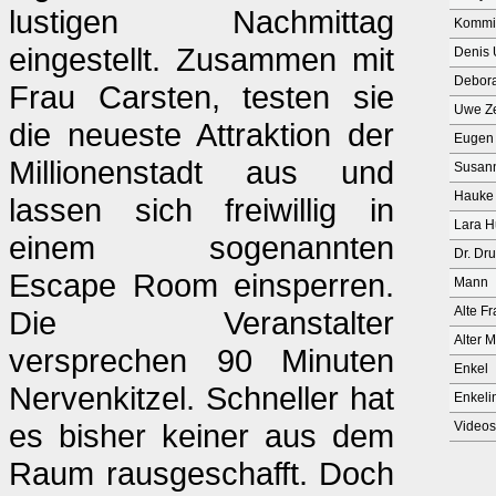
lustigen Nachmittag
Kommis
eingestellt. Zusammen mit
Denis
Debor
Frau Carsten, testen sie
Uwe Z
die neueste Attraktion der
Eugen v
Millionenstadt aus und
Susann
Hauke
lassen sich freiwillig in
Lara 
einem sogenannten
Dr. Dr
Escape Room einsperren.
Mann
Alte F
Die Veranstalter
Alter 
versprechen 90 Minuten
Enkel
Nervenkitzel. Schneller hat
Enkeli
es bisher keiner aus dem
Video
Raum rausgeschafft. Doch