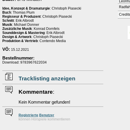
Leonh
Radfah
Idee, Konzept & Dramaturgie
: Christoph Piasecki
Buch
: Thomas Plum
Credit
Regisseur & Produzent
: Christoph Piasecki
Schnitt
: Erik Albrodt
Musik
: Michael Donner
Zusätzliche Musik
: Konrad Dornfels
Sounddesign & Mastering
: Erik Albrodt
Design & Artwork
: Christoph Piasecki
Produktion & Vertrieb
: Contendo Media
VÖ:
15.12.2021
Bestellnummer:
Download: 9783967622034
Tracklisting anzeigen
Kommentare
:
Kein Kommentar gefunden!
Re
g
istrierte
Benutzer
können Hörspiele kommentieren