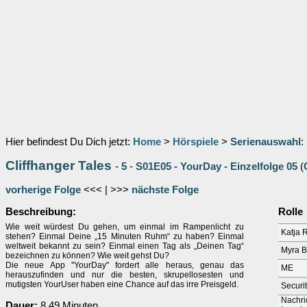
Hier befindest Du Dich jetzt:
Home
>
Hörspiele
>
Serienauswahl
:
Cliffhanger Tales
-
5
-
S01E05 - YourDay - Einzelfolge 05
(
vorherige Folge
<<< | >>>
nächste Folge
Beschreibung:
Rolle
Wie weit würdest Du gehen, um einmal im Rampenlicht zu
Katja R
stehen? Einmal Deine „15 Minuten Ruhm“ zu haben? Einmal
weltweit bekannt zu sein? Einmal einen Tag als „Deinen Tag“
Myra B
bezeichnen zu können? Wie weit gehst Du?
Die neue App ''YourDay'' fordert alle heraus, genau das
ME
herauszufinden und nur die besten, skrupellosesten und
mutigsten YourUser haben eine Chance auf das irre Preisgeld.
Securi
Nachri
Dauer:
8.49 Minuten