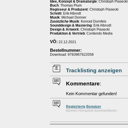
Idee, Konzept & Dramaturgie
: Christoph Piasecki
Buch
: Thomas Plum
Regisseur & Produzent
: Christoph Piasecki
Schnitt
: Erik Albrodt
Musik
: Michael Donner
Zusätzliche Musik
: Konrad Dornfels
Sounddesign & Mastering
: Erik Albrodt
Design & Artwork
: Christoph Piasecki
Produktion & Vertrieb
: Contendo Media
VÖ:
22.12.2021
Bestellnummer:
Download: 9783967622058
Tracklisting anzeigen
Kommentare
:
Kein Kommentar gefunden!
Re
g
istrierte
Benutzer
können Hörspiele kommentieren