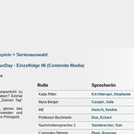
spiele
>
Serienauswahl
:
urDay - Einzelfolge 06
(
Contendo Media
)
ge
Rolle
Sprecher/in
mpenlicht zu
Katja Ritter
Kirchberger, Stephanie
aben? Einmal
 „Deinen Tag“
Myra Berger
Casper, Julia
s, genau das
ME
Haisch, Saskia
losesten und
e Preisgeld.
Professor Buchheim
Dux, Eckart
Nachrichtensprecher 2
Steinbrecher, Tom
Computer-Stimme
Plum, Ramona