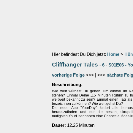
Hier befindest Du Dich jetzt:
Home
>
Hör
Cliffhanger Tales
-
6
-
S01E06 - Yo
vorherige Folge
<<< | >>>
nächste Fol
Beschreibung:
Wie weit würdest Du gehen, um einmal im Ra
stehen? Einmal Deine „15 Minuten Ruhm“ zu h
weltweit bekannt zu sein? Einmal einen Tag als
bezeichnen zu können? Wie weit gehst Du?
Die neue App ''YourDay'' fordert alle herau
herauszufinden und nur die besten, skrupel
mutigsten YourUser haben eine Chance auf das irr
Dauer:
12.25 Minuten