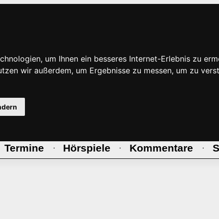
hnologien, um Ihnen ein besseres Internet-Erlebnis zu erm
nutzen wir außerdem, um Ergebnisse zu messen, um zu ve
ndern
Termine
Hörspiele
Kommentare
S
·
·
·