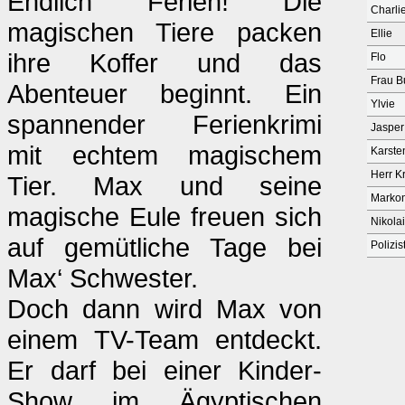
Endlich Ferien! Die
Charli
magischen Tiere packen
Ellie
ihre Koffer und das
Flo
Frau B
Abenteuer beginnt. Ein
Ylvie
spannender Ferienkrimi
Jasper
mit echtem magischem
Karste
Herr K
Tier. Max und seine
Markon
magische Eule freuen sich
Nikolai
auf gemütliche Tage bei
Polizis
Max‘ Schwester.
Doch dann wird Max von
einem TV-Team entdeckt.
Er darf bei einer Kinder-
Show im Ägyptischen