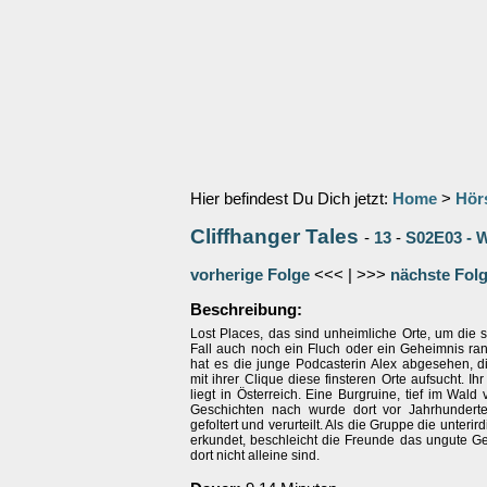
Hier befindest Du Dich jetzt:
Home
>
Hör
Cliffhanger Tales
-
13
-
S02E03 - W
vorherige Folge
<<< | >>>
nächste Fol
Beschreibung:
Lost Places, das sind unheimliche Orte, um die 
Fall auch noch ein Fluch oder ein Geheimnis ran
hat es die junge Podcasterin Alex abgesehen, d
mit ihrer Clique diese finsteren Orte aufsucht. Ih
liegt in Österreich. Eine Burgruine, tief im Wald 
Geschichten nach wurde dort vor Jahrhundert
gefoltert und verurteilt. Als die Gruppe die unter
erkundet, beschleicht die Freunde das ungute Ge
dort nicht alleine sind.