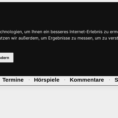
hnologien, um Ihnen ein besseres Internet-Erlebnis zu erm
nutzen wir außerdem, um Ergebnisse zu messen, um zu ve
ndern
Termine
Hörspiele
Kommentare
S
·
·
·