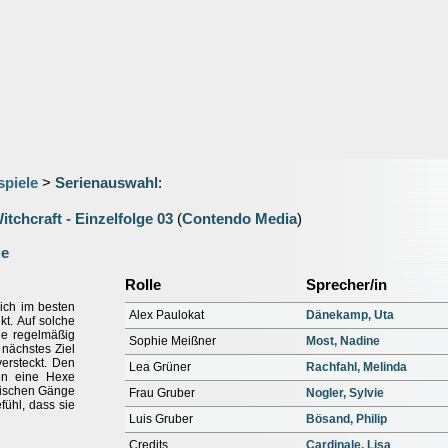
spiele
>
Serienauswahl
:
itchcraft - Einzelfolge 03
(
Contendo Media
)
ge
Rolle
Sprecher/in
sich im besten
Alex Paulokat
Dänekamp, Uta
kt. Auf solche
ie regelmäßig
Sophie Meißner
Most, Nadine
r nächstes Ziel
versteckt. Den
Lea Grüner
Rachfahl, Melinda
en eine Hexe
irdischen Gänge
Frau Gruber
Nogler, Sylvie
fühl, dass sie
Luis Gruber
Bösand, Philip
Credits
Cardinale, Lisa