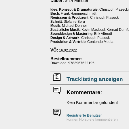
Dauer:
9.14 Minuten
Idee, Konzept & Dramaturgie
: Christoph Piasecki
Buch
: Frank Hammerschmidt
Regisseur & Produzent
: Christoph Piasecki
Schnitt
: Stefanie Berg
Musik
: Michael Donner
Zusätzliche Musik
: Kevin Macloud, Konrad Dornfe
Sounddesign & Mastering
: Erik Albrodt
Design & Artwork
: Christoph Piasecki
Produktion & Vertrieb
: Contendo Media
VÖ:
16.02.2022
Bestellnummer:
Download: 9783967622195
Tracklisting anzeigen
Kommentare
:
Kein Kommentar gefunden!
Re
g
istrierte
Benutzer
können Hörspiele kommentieren