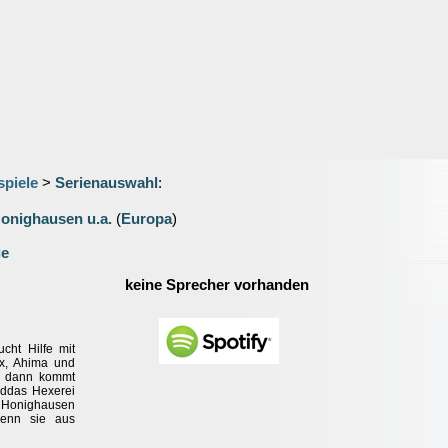
spiele
>
Serienauswahl
:
onighausen u.a.
(
Europa
)
ge
keine Sprecher vorhanden
cht Hilfe mit
ex, Ahima und
h dann kommt
eddas Hexerei
n Honighausen
 wenn sie aus