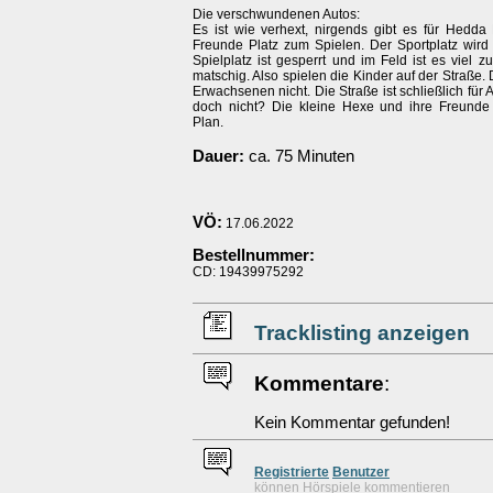
Die verschwundenen Autos:
Es ist wie verhext, nirgends gibt es für Hedda
Freunde Platz zum Spielen. Der Sportplatz wird 
Spielplatz ist gesperrt und im Feld ist es viel 
matschig. Also spielen die Kinder auf der Straße.
Erwachsenen nicht. Die Straße ist schließlich für 
doch nicht? Die kleine Hexe und ihre Freund
Plan.
Dauer:
ca. 75 Minuten
VÖ:
17.06.2022
Bestellnummer:
CD: 19439975292
Tracklisting anzeigen
Kommentare
:
Kein Kommentar gefunden!
Re
g
istrierte
Benutzer
können Hörspiele kommentieren