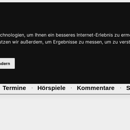
hnologien, um Ihnen ein besseres Internet-Erlebnis zu erm
nutzen wir außerdem, um Ergebnisse zu messen, um zu ve
ndern
Termine
Hörspiele
Kommentare
S
·
·
·