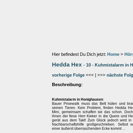
Hier befindest Du Dich jetzt:
Home
>
Hör
Hedda Hex
-
10
-
Kuhmistalarm in H
vorherige Folge
<<< | >>>
nächste Fol
Beschreibung:
Kuhmistalarm in Honighausen
:
Bauer Prisewalk muss das Bett hüten und brau
seinen Tieren. Kein Problem, finden Hedda H
Miro, gemeinsam schaffen sie das schon. Doc
ihnen der fiese Herr Kieker in die Quere und H
gerät aus dem Takt! Zum Glück jedoch wird i
Nachbarschaftshilfe großgeschrieben. Selbst
einer äußerst überraschenden Ecke kommt ...