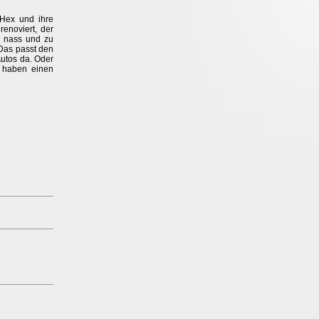
 Hex und ihre
renoviert, der
zu nass und zu
 Das passt den
Autos da. Oder
e haben einen