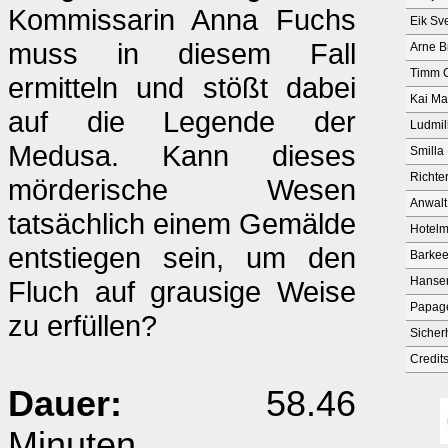
Kommissarin Anna Fuchs
Eik Sv
muss in diesem Fall
Arne B
Timm 
ermitteln und stößt dabei
Kai M
auf die Legende der
Ludmil
Medusa. Kann dieses
Smilla
Richte
mörderische Wesen
Anwalt
tatsächlich einem Gemälde
Hotelm
entstiegen sein, um den
Barkee
Hanse
Fluch auf grausige Weise
Papagei
zu erfüllen?
Sicherh
Credit
Dauer:
58.46
Minuten