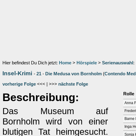
Hier befindest Du Dich jetzt:
Home
>
Hörspiele
>
Serienauswahl
:
Insel-Krimi
-
21
-
Die Medusa von Bornholm
(
Contendo Med
vorherige Folge
<<< | >>>
nächste Folge
Beschreibung:
Rolle
Anna 
Das Museum auf
Freder
Bornholm wird von einer
Barne
Inga H
blutigen Tat heimgesucht.
Sonja