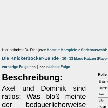
Hier befindest Du Dich jetzt:
Home
>
Hörspiele
>
Serienauswahl
:
Die Knickerbocker-Bande
-
10
-
13 blaue Katzen
(
Rave
vorherige Folge
<<< | >>>
nächste Folge
Beschreibung:
Rolle
Erzähl
Axel und Dominik sind
Domin
ratlos: Was bloß meinte
Axel
Lilo
der bedauerlicherweise
Poppi