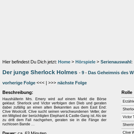
Hier befindest Du Dich jetzt:
Home
>
Hörspiele
>
Serienauswahl
:
Der junge Sherlock Holmes
-
9
-
Das Geheimnis des W
vorherige Folge
<<< | >>>
nächste Folge
Beschreibung:
Rolle
Haushälterin Mrs. Emery wird auf einem Markt die Börse
Erzähl
geklaut. Sherlock und Victor verfolgen den Dieb und geraten
dabei zufällig an einen alten Bekannten aus dem East End:
Sherlo
Clive Woolcott. Clive sucht seinen verschwundenen Vetter, der
ein Mitglied der berüchtigten Elephant & Castle-Gang ist. Als sie
Victor 
zu dritt dem Fall nachgehen, geraten sie in die Fänge der
ruchlosen Bande …
Sherri
Clive 
Dauer:
ca. 63 Minuten