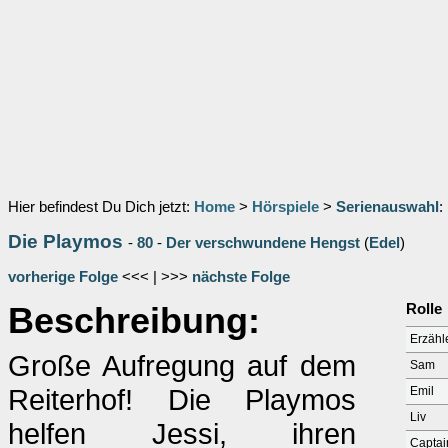
Hier befindest Du Dich jetzt:
Home
>
Hörspiele
>
Serienauswahl
:
Die Playmos
-
80
-
Der verschwundene Hengst
(
Edel
)
vorherige Folge
<<< | >>>
nächste Folge
Beschreibung:
Rolle
Erzähl
Große Aufregung auf dem
Sam
Reiterhof! Die Playmos
Emil
Liv
helfen Jessi, ihren
Captai