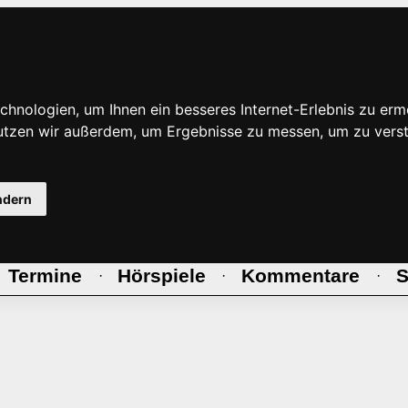
hnologien, um Ihnen ein besseres Internet-Erlebnis zu erm
nutzen wir außerdem, um Ergebnisse zu messen, um zu ve
ndern
Termine
Hörspiele
Kommentare
S
·
·
·