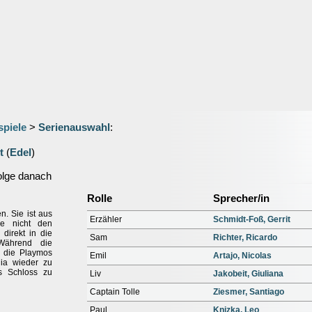
spiele
>
Serienauswahl
:
t
(
Edel
)
olge danach
Rolle
Sprecher/in
n. Sie ist aus
Erzähler
Schmidt-Foß, Gerrit
ie nicht den
direkt in die
Sam
Richter, Ricardo
Während die
en die Playmos
Emil
Artajo, Nicolas
ia wieder zu
s Schloss zu
Liv
Jakobeit, Giuliana
Captain Tolle
Ziesmer, Santiago
Paul
Knizka, Leo