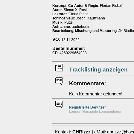
Konzept, Co-Autor & Regie
: Florian Fickel
Autor
: Simon X. Rost
Lektorat
: Gloria Pietta
Toningenieur
: Joschi Kauffmann
Musik
: Putte
Aufnahme
: audioberlin
Bearbeitung, Mischung und Mastering
: JK Studio
VÖ:
18.11.2022
Bestellnummer:
CD: 4260229664933
Tracklisting anzeigen
Kommentare
:
Kein Kommentar gefunden!
Re
g
istrierte
Benutzer
können Hörspiele kommentieren
Kontakt:
CHRizzz
| eMail: chrizzz@hoer