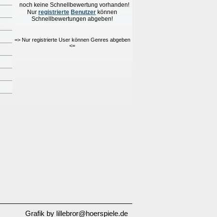
noch keine Schnellbewertung vorhanden!
Nur
re
g
istrierte
Benutzer
können
Schnellbewertungen
abgeben!
=> Nur registrierte User können Genres abgeben
<=
Grafik by lillebror@hoerspiele.de