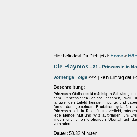
Hier befindest Du Dich jetzt:
Home
>
Hör
Die Playmos
-
81
-
Prinzessin in No
vorherige Folge
<<< | kein Eintrag der F
Beschreibung:
Prinzessin Ofelia steckt mächtig in Schwierigkeite
dem Prinzessinnen-Schloss geflohen, weil s
langweiligen Lufold heiraten möchte, und dabei 
Arme der gemeinen Raubritter gelaufen. 
Prinzessin sich in Ritter Justus verliebt, müss
jede Menge Mut und Witz aufbringen, um Ofel
finden und einen drohenden Überfall auf da
verhindern…
Dauer:
59.32 Minuten