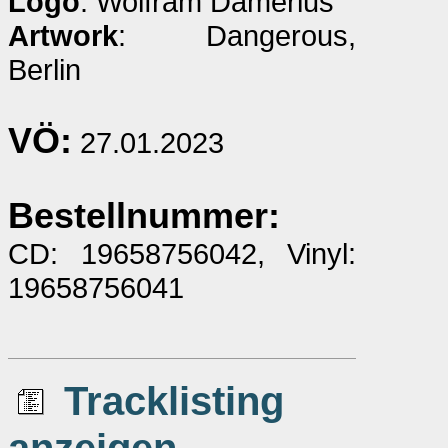
Logo
: Wolfram Damerius
Artwork
: Dangerous,
Berlin
VÖ:
27.01.2023
Bestellnummer:
CD: 19658756042, Vinyl:
19658756041
Tracklisting