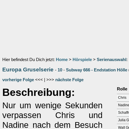
Hier befindest Du Dich jetzt:
Home
>
Hörspiele
>
Serienauswahl
:
Europa Gruselserie
-
10
-
Subway 666 - Endstation Hölle
vorherige Folge
<<< | >>>
nächste Folge
Beschreibung:
Rolle
Chris
Nur um wenige Sekunden
Nadin
verpassen Chris und
Schaff
Julia 
Nadine nach dem Besuch
Walt G