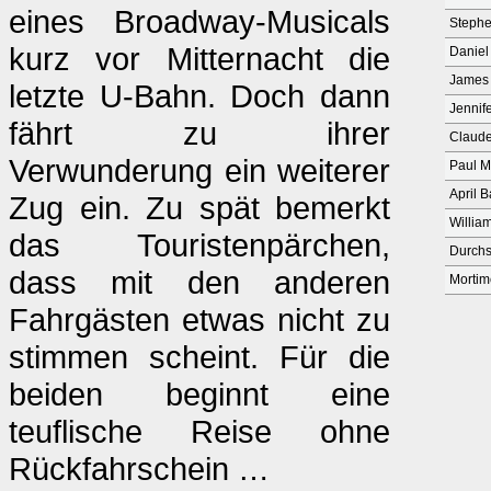
eines Broadway-Musicals
Stephe
kurz vor Mitternacht die
Daniel
James
letzte U-Bahn. Doch dann
Jennif
fährt zu ihrer
Claude
Verwunderung ein weiterer
Paul Mi
April 
Zug ein. Zu spät bemerkt
Willia
das Touristenpärchen,
Durch
dass mit den anderen
Mortim
Fahrgästen etwas nicht zu
stimmen scheint. Für die
beiden beginnt eine
teuflische Reise ohne
Rückfahrschein …