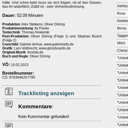
hätte. Und schon bald muss sie sich fragen, ob all das Grauen,
Ashley
das ihr widerfährt, Zufall ist - oder Vorherbestimmung.
Rose
Dauer:
52.09 Minuten
Kimber
Produktion
: Alex Stelkens, Oliver Döring
Produktionsleitung
: Ila Panke
Becky
Tontechnik
: Thomas Nokielski
Tagger
Post-Produktion
: Oliver Döring (Folge 1) und Stephan Busch
(Folge 2)
Mitch
Coverbild
: Gabriel deVue, www.gabrielarts.de
Grafik
: Lars Vollbrecht, www.gloryboards.de
Cheryl
Original-Musik
: trevista.de
Buch und Regie
: Oliver Döring
''Unbek
VÖ:
10.02.2023
''Unbek
Bestellnummer:
''Unbek
CD: 9783946207795
''Unbek
''Unbek
Tracklisting anzeigen
''Unbek
''Unbek
Kommentare
:
''Unbek
Kein Kommentar gefunden!
''Unbek
''Unbek