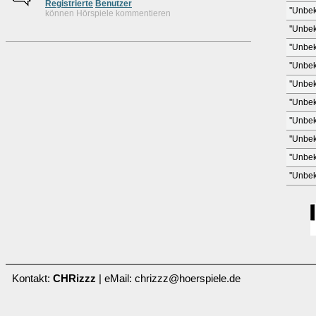
Re
g
istrierte
Benutzer
''Unbek
können Hörspiele kommentieren
''Unbek
''Unbek
''Unbek
''Unbek
''Unbek
''Unbek
''Unbek
''Unbek
''Unbek
Kontakt:
CHRizzz
| eMail: chrizzz@hoerspiele.de