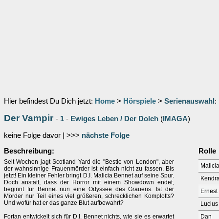
Hier befindest Du Dich jetzt:
Home
>
Hörspiele
>
Serienauswahl
:
Der Vampir
-
1
-
Ewiges Leben / Der Dolch
(
IMAGA
)
keine Folge davor | >>>
nächste Folge
Beschreibung:
Rolle
Seit Wochen jagt Scotland Yard die "Bestie von London", aber
Malici
der wahnsinnige Frauenmörder ist einfach nicht zu fassen. Bis
jetzt! Ein kleiner Fehler bringt D.I. Malicia Bennet auf seine Spur.
Kendr
Doch anstatt, dass der Horror mit einem Showdown endet,
beginnt für Bennet nun eine Odyssee des Grauens. Ist der
Ernest
Mörder nur Teil eines viel größeren, schrecklichen Komplotts?
Und wofür hat er das ganze Blut aufbewahrt?
Lucius
Fortan entwickelt sich für D.I. Bennet nichts, wie sie es erwartet
Dan