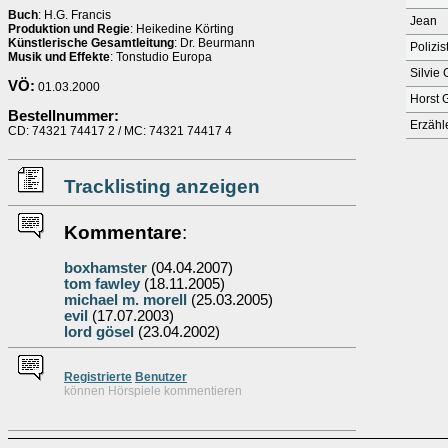
Buch
: H.G. Francis
Jean
Produktion und Regie
: Heikedine Körting
Künstlerische Gesamtleitung
: Dr. Beurmann
Polizis
Musik und Effekte
: Tonstudio Europa
Silvie 
VÖ:
01.03.2000
Horst 
Bestellnummer:
Erzähl
CD: 74321 74417 2 / MC: 74321 74417 4
Tracklisting anzeigen
Kommentare
:
boxhamster
(04.04.2007)
tom fawley
(18.11.2005)
michael m. morell
(25.03.2005)
evil
(17.07.2003)
lord gösel
(23.04.2002)
Re
g
istrierte
Benutzer
können Hörspiele kommentieren