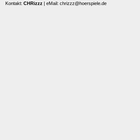
Kontakt:
CHRizzz
| eMail: chrizzz@hoerspiele.de