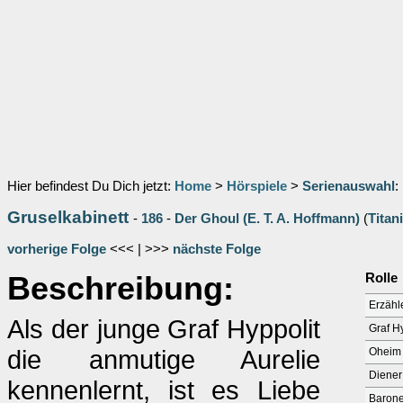
Hier befindest Du Dich jetzt:
Home
>
Hörspiele
>
Serienauswahl
:
Gruselkabinett
-
186
-
Der Ghoul (E. T. A. Hoffmann)
(
Titan
vorherige Folge
<<< | >>>
nächste Folge
Beschreibung:
Rolle
Erzähl
Als der junge Graf Hyppolit
Graf H
die anmutige Aurelie
Oheim
Diener
kennenlernt, ist es Liebe
Baron