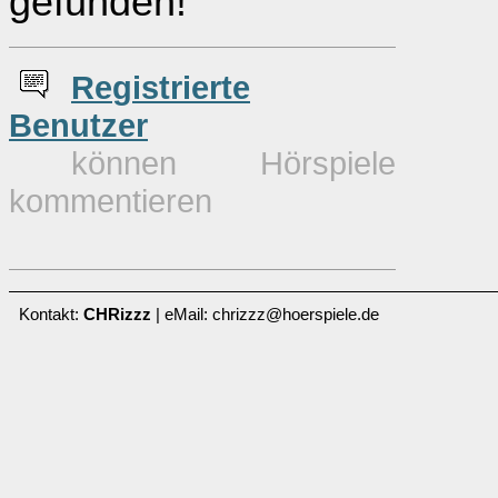
gefunden!
Re
g
istrierte
Benutzer
können Hörspiele
kommentieren
Kontakt:
CHRizzz
| eMail: chrizzz@hoerspiele.de