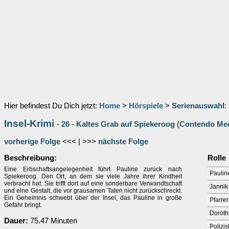
Hier befindest Du Dich jetzt:
Home
>
Hörspiele
>
Serienauswahl
:
Insel-Krimi
-
26
-
Kaltes Grab auf Spiekeroog
(
Contendo Me
vorherige Folge
<<< | >>>
nächste Folge
Beschreibung:
Rolle
Eine Erbschaftsangelegenheit führt Pauline zurück nach
Paulin
Spiekeroog. Den Ort, an dem sie viele Jahre ihrer Kindheit
verbracht hat. Sie trifft dort auf eine sonderbare Verwandtschaft
Jannik
und eine Gestalt, die vor grausamen Taten nicht zurückschreckt.
Ein Geheimnis schwebt über der Insel, das Pauline in große
Pfarre
Gefahr bringt.
Dorothe
Dauer:
75.47 Minuten
Polizi