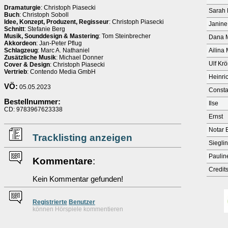
Dramaturgie
: Christoph Piasecki
Sarah 
Buch
: Christoph Soboll
Idee, Konzept, Produzent, Regisseur
: Christoph Piasecki
Janine
Schnitt
: Stefanie Berg
Musik, Sounddesign & Mastering
: Tom Steinbrecher
Dana 
Akkordeon
: Jan-Peter Pflug
Schlagzeug
: Marc A. Nathaniel
Ailina
Zusätzliche Musik
: Michael Donner
Ulf Kr
Cover & Design
: Christoph Piasecki
Vertrieb
: Contendo Media GmbH
Heinri
VÖ:
05.05.2023
Const
Bestellnummer:
Ilse
CD: 9783967623338
Ernst
Notar 
Tracklisting anzeigen
Siegli
Paulin
Kommentare
:
Credit
Kein Kommentar gefunden!
Re
g
istrierte
Benutzer
können Hörspiele kommentieren