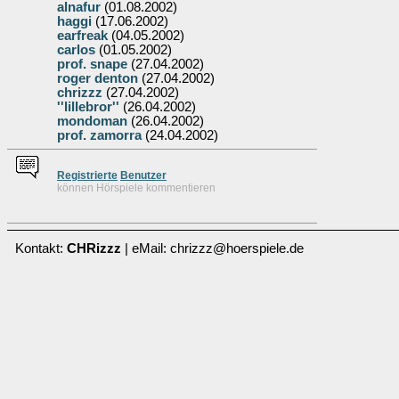
alnafur
(01.08.2002)
haggi
(17.06.2002)
earfreak
(04.05.2002)
carlos
(01.05.2002)
prof. snape
(27.04.2002)
roger denton
(27.04.2002)
chrizzz
(27.04.2002)
''lillebror''
(26.04.2002)
mondoman
(26.04.2002)
prof. zamorra
(24.04.2002)
Re
g
istrierte
Benutzer
können Hörspiele kommentieren
Kontakt:
CHRizzz
| eMail: chrizzz@hoerspiele.de