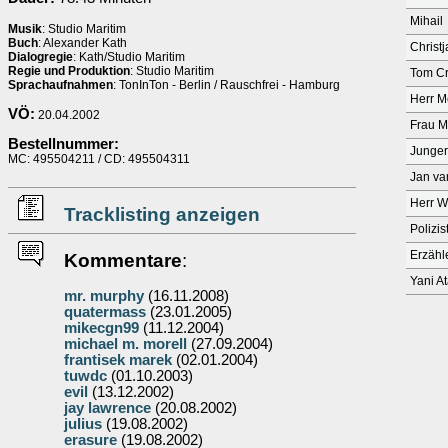
Mihail
Musik
: Studio Maritim
Buch
: Alexander Kath
Christ
Dialogregie
: Kath/Studio Maritim
Regie und Produktion
: Studio Maritim
Tom Cr
Sprachaufnahmen
: TonInTon - Berlin / Rauschfrei - Hamburg
Herr M
VÖ:
20.04.2002
Frau M
Bestellnummer:
Junge
MC: 495504211 / CD: 495504311
Jan va
Herr W
Tracklisting anzeigen
Polizis
Erzähl
Kommentare
:
Yani A
mr. murphy
(16.11.2008)
quatermass
(23.01.2005)
mikecgn99
(11.12.2004)
michael m. morell
(27.09.2004)
frantisek marek
(02.01.2004)
tuwdc
(01.10.2003)
evil
(13.12.2002)
jay lawrence
(20.08.2002)
julius
(19.08.2002)
erasure
(19.08.2002)