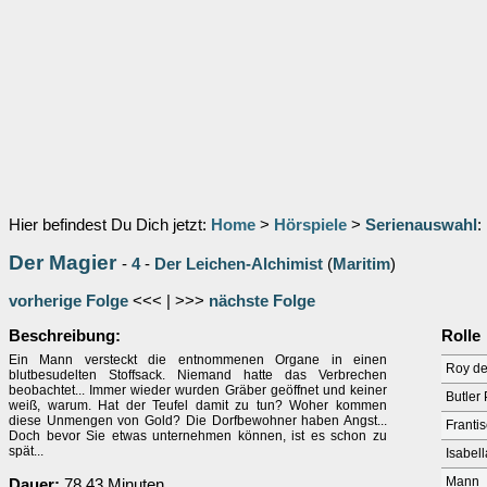
Hier befindest Du Dich jetzt:
Home
>
Hörspiele
>
Serienauswahl
:
Der Magier
-
4
-
Der Leichen-Alchimist
(
Maritim
)
vorherige Folge
<<< | >>>
nächste Folge
Beschreibung:
Rolle
Ein Mann versteckt die entnommenen Organe in einen
Roy de
blutbesudelten Stoffsack. Niemand hatte das Verbrechen
beobachtet... Immer wieder wurden Gräber geöffnet und keiner
Butler 
weiß, warum. Hat der Teufel damit zu tun? Woher kommen
diese Unmengen von Gold? Die Dorfbewohner haben Angst...
Franti
Doch bevor Sie etwas unternehmen können, ist es schon zu
spät...
Isabell
Mann
Dauer:
78.43 Minuten