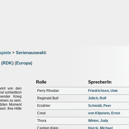
spiele
>
Serienauswahl
:
t (RDK)
(
Europa
)
Rolle
Sprecher/in
 wird von den
Perry Rhodan
Friedrichsen, Uwe
st schließlich
nender Krieg
Reginald Bull
Jülich, Rolf
mmen zu sein.
letzten Moment
Erzähler
Schmidt, Peer
ert. Ihre Hilfe
Crest
von Klipstein, Ernst
Thora
Winter, Judy
Captain Klein
Harck, Michael