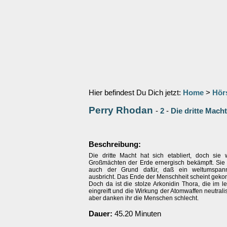
Hier befindest Du Dich jetzt:
Home
>
Hör
Perry Rhodan
-
2
-
Die dritte Mach
Beschreibung:
Die dritte Macht hat sich etabliert, doch sie
Großmächten der Erde ernergisch bekämpft. Sie i
auch der Grund dafür, daß ein weltumspan
ausbricht. Das Ende der Menschheit scheint geko
Doch da ist die stolze Arkonidin Thora, die im 
eingreift und die Wirkung der Atomwaffen neutralisi
aber danken ihr die Menschen schlecht.
Dauer:
45.20 Minuten