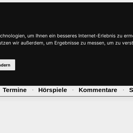
hnologien, um Ihnen ein besseres Internet-Erlebnis zu erm
nutzen wir außerdem, um Ergebnisse zu messen, um zu ve
ndern
Termine
Hörspiele
Kommentare
S
·
·
·