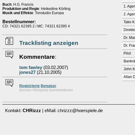
Buch
: H.G. Francis
1. Age
Produktion und Regie
: Heikedine Körting
Musik und Effekte
: Tonstudio Europa
2. Age
Bestellnummer:
Tako K
CD: 74321 62395 2 / MC: 74321 62395 4
Direkt
Dr. Ma
Tracklisting anzeigen
Dr. Fr
Pilot
Kommentare
:
Bankrä
tom fawley
(03.02.2007)
John M
jones27
(21.10.2005)
Allan 
Re
g
istrierte
Benutzer
können Hörspiele kommentieren
Kontakt:
CHRizzz
| eMail: chrizzz@hoerspiele.de