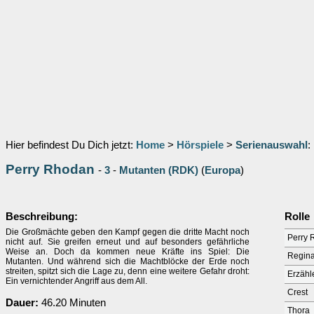
Hier befindest Du Dich jetzt:
Home
>
Hörspiele
>
Serienauswahl
:
Perry Rhodan
-
3
-
Mutanten (RDK)
(
Europa
)
Beschreibung:
Rolle
Die Großmächte geben den Kampf gegen die dritte Macht noch
Perry 
nicht auf. Sie greifen erneut und auf besonders gefährliche
Weise an. Doch da kommen neue Kräfte ins Spiel: Die
Regina
Mutanten. Und während sich die Machtblöcke der Erde noch
streiten, spitzt sich die Lage zu, denn eine weitere Gefahr droht:
Erzähl
Ein vernichtender Angriff aus dem All.
Crest
Dauer:
46.20 Minuten
Thora