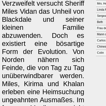
Verzweifelt versucht Sheriff
Mrs. H
Miles Vidan das Unheil von
Linda 
Sergea
Blackdale und seiner
Beth
kleinen Familie
Frau d
abzuwenden. Doch es
Mann d
Carlo
existiert eine bösartige
Chine
Form der Evolution. Von
Colin
Norden nähern sich
Feinde, die von Tag zu Tag
unüberwindbarer werden.
Miles, Kirima und Khalan
erleben eine Heimsuchung
ungeahnten Ausmaßes. Im