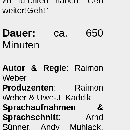
zu fürchten haben. Geh
weiter!Geh!"
Dauer:
ca. 650
Minuten
Autor & Regie
: Raimon
Weber
Produzenten
: Raimon
Weber & Uwe-J. Kaddik
Sprachaufnahmen &
Sprachschnitt
: Arnd
Sünner, Andy Muhlack,