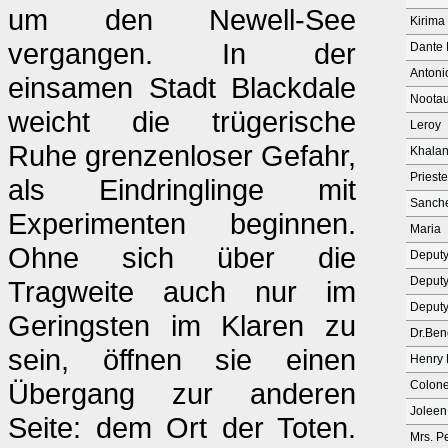
um den Newell-See
Kirima
vergangen. In der
Dante 
Antoni
einsamen Stadt Blackdale
Noota
weicht die trügerische
Leroy
Ruhe grenzenloser Gefahr,
Khala
Priest
als Eindringlinge mit
Sanch
Experimenten beginnen.
Maria
Ohne sich über die
Deputy
Deputy
Tragweite auch nur im
Deputy
Geringsten im Klaren zu
Dr.Ben
sein, öffnen sie einen
Henry
Übergang zur anderen
Colone
Joleen
Seite: dem Ort der Toten.
Mrs. P