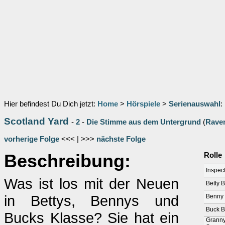
Hier befindest Du Dich jetzt:
Home
>
Hörspiele
>
Serienauswahl
:
Scotland Yard
-
2
-
Die Stimme aus dem Untergrund
(
Rave
vorherige Folge
<<< | >>>
nächste Folge
Beschreibung:
Rolle
Inspec
Was ist los mit der Neuen
Betty B
in Bettys, Bennys und
Benny 
Buck B
Bucks Klasse? Sie hat ein
Granny