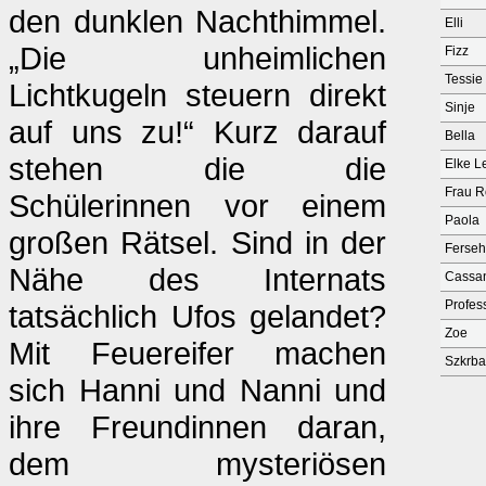
den dunklen Nachthimmel.
Elli
„Die unheimlichen
Fizz
Tessie
Lichtkugeln steuern direkt
Sinje
auf uns zu!“ Kurz darauf
Bella
stehen die die
Elke 
Frau R
Schülerinnen vor einem
Paola
großen Rätsel. Sind in der
Ferse
Nähe des Internats
Cassan
Profes
tatsächlich Ufos gelandet?
Zoe
Mit Feuereifer machen
Szkrba
sich Hanni und Nanni und
ihre Freundinnen daran,
dem mysteriösen