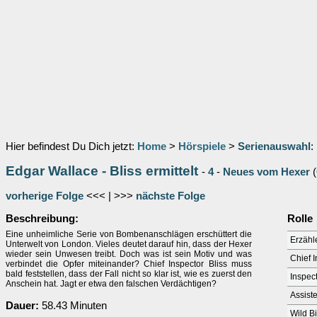
Hier befindest Du Dich jetzt:
Home
>
Hörspiele
>
Serienauswahl
:
Edgar Wallace - Bliss ermittelt
-
4
-
Neues vom Hexer
(
vorherige Folge
<<< | >>>
nächste Folge
Beschreibung:
Rolle
Eine unheimliche Serie von Bombenanschlägen erschüttert die
Erzähl
Unterwelt von London. Vieles deutet darauf hin, dass der Hexer
wieder sein Unwesen treibt. Doch was ist sein Motiv und was
Chief I
verbindet die Opfer miteinander? Chief Inspector Bliss muss
bald feststellen, dass der Fall nicht so klar ist, wie es zuerst den
Inspec
Anschein hat. Jagt er etwa den falschen Verdächtigen?
Assist
Dauer:
58.43 Minuten
Wild Bi