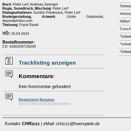
Buch
: Peter Lerf, Andreas Zwengel
Tommy
Regie, Soundtrack, Mischung
: Peter Lerf
Dialogaufnahmen
: Gordon Piedesack, Peter Lerf
Helsin
Booletgestaltung, Artwork
: Ulrike Grabowski,
depositphotos.com
Arthur 
Titelsong
: Frank Ravel
Cora A
VÖ:
26.04.2024
''Unbek
Bestellnummer:
''Unbek
CD: 4260209726040
''Unbek
Tracklisting anzeigen
Kommentare
:
Kein Kommentar gefunden!
Re
g
istrierte
Benutzer
können Hörspiele kommentieren
Kontakt:
CHRizzz
| eMail: chrizzz@hoerspiele.de