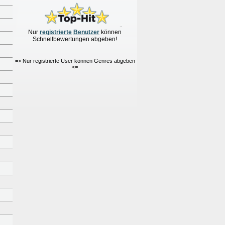
Nur
re
g
istrierte
Benutzer
können
Schnellbewertungen
abgeben!
=> Nur registrierte User können Genres abgeben
<=