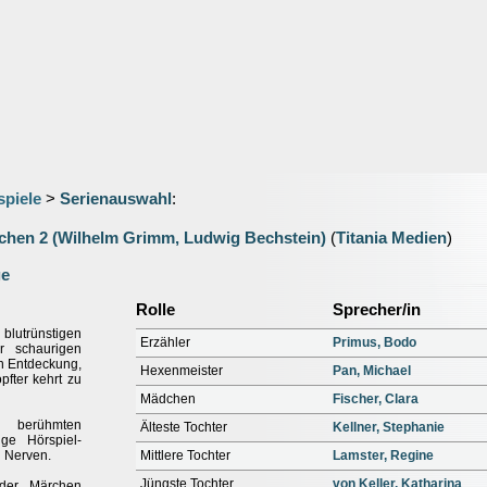
spiele
>
Serienauswahl
:
hen 2 (Wilhelm Grimm, Ludwig Bechstein)
(
Titania Medien
)
ge
Rolle
Sprecher/in
blutrünstigen
Erzähler
Primus, Bodo
r schaurigen
n Entdeckung,
Hexenmeister
Pan, Michael
fter kehrt zu
Mädchen
Fischer, Clara
r berühmten
Älteste Tochter
Kellner, Stephanie
ge Hörspiel-
n Nerven.
Mittlere Tochter
Lamster, Regine
Jüngste Tochter
von Keller, Katharina
 der Märchen