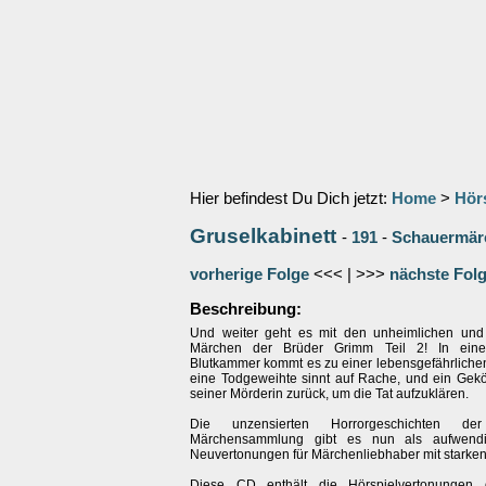
Hier befindest Du Dich jetzt:
Home
>
Hör
Gruselkabinett
-
191
-
Schauermärc
vorherige Folge
<<< | >>>
nächste Fol
Beschreibung:
Und weiter geht es mit den unheimlichen und 
Märchen der Brüder Grimm Teil 2! In eine
Blutkammer kommt es zu einer lebensgefährliche
eine Todgeweihte sinnt auf Rache, und ein Geköp
seiner Mörderin zurück, um die Tat aufzuklären.
Die unzensierten Horrorgeschichten de
Märchensammlung gibt es nun als aufwendi
Neuvertonungen für Märchenliebhaber mit starke
Diese CD enthält die Hörspielvertonungen