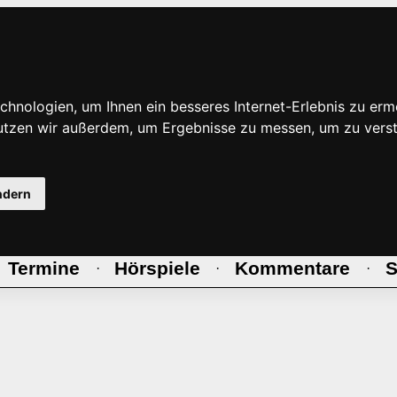
hnologien, um Ihnen ein besseres Internet-Erlebnis zu erm
nutzen wir außerdem, um Ergebnisse zu messen, um zu ve
ndern
Termine
Hörspiele
Kommentare
S
·
·
·