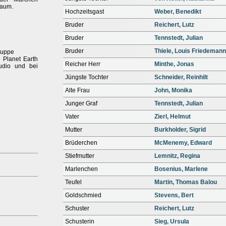
baum.
Hochzeitsgast
Weber, Benedikt
Bruder
Reichert, Lutz
Bruder
Tennstedt, Julian
Bruder
Thiele, Louis Friedemann
ruppe
 Planet Earth
Reicher Herr
Minthe, Jonas
tudio und bei
Jüngste Tochter
Schneider, Reinhilt
Alte Frau
John, Monika
Junger Graf
Tennstedt, Julian
Vater
Zierl, Helmut
Mutter
Burkholder, Sigrid
Brüderchen
McMenemy, Edward
Stiefmutter
Lemnitz, Regina
Marlenchen
Bosenius, Marlene
Teufel
Martin, Thomas Balou
Goldschmied
Stevens, Bert
Schuster
Reichert, Lutz
Schusterin
Sieg, Ursula