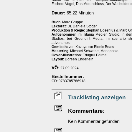
Fitchers Vogel, Das Mordschloss, Der Wacholder
Dauer:
65.22 Minuten
Buch
: Marc Gruppe
Lektorat
: Dr. Daniela Stöger
Produktion & Regie
: Stephan Bosenius & Marc G
Aufgenommen
im Titania Medien Studio, in den
Studios, bei Groundlift Media, im scenario s
advertunes
Gemischt
von Kazuya c/o Bionic Beats
Mastering
: Michael Schwabe, Monoposto
Cover-Illustration
: Ertugrul Edirne
Layout
: Doreen Enderlein
VÖ:
27.09.2024
Bestellnummer:
CD: 9783785786918
Tracklisting anzeigen
Kommentare
:
Kein Kommentar gefunden!