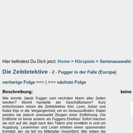
Hier befindest Du Dich jetzt:
Home
>
Hörspiele
>
Serienauswahl
:
Die Zeitdetektive
-
2
-
Fugger in der Falle
(
Europa
)
vorherige Folge
<<< | >>>
nächste Folge
Beschreibung:
keine
Wie konnte Jakob Fugger zum reichsten Mann aller Zeiten
werden? Womit handelte der Geschäftsmann? Kurz
entschlossen reisen die Zeitdetektive Kim, Leon, Julian und
Katze Kija in die Vergangenheit, um es herauszufinden. Dabei
werden sie jedoch unerwartet Zeugen einer Entführung. Die
Entführte ist keine andere als Fuggers Ehefrau! Sofort machen
sie sich auf die Jagd nach den Tätern und ermitteln in und um
Augsburg. Leserinnen und Leser erleben einen spannenden
Krimifall, der sie tief ins Mittelalter hineinführt. Wie lebten die