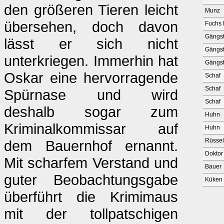
den größeren Tieren leicht
Munz
übersehen, doch davon
Fuchs
Gängs
lässt er sich nicht
Gängs
unterkriegen. Immerhin hat
Gängs
Oskar eine hervorragende
Schaf
Schaf
Spürnase und wird
Schaf
deshalb sogar zum
Huhn
Kriminalkommissar auf
Huhn
Rüssel
dem Bauernhof ernannt.
Dokto
Mit scharfem Verstand und
Bauer
guter Beobachtungsgabe
Küken
überführt die Krimimaus
mit der tollpatschigen