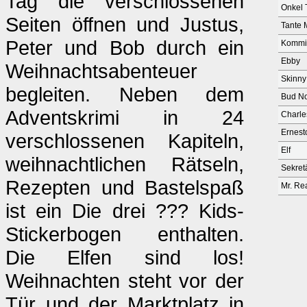
Tag die verschlossenen
Onkel 
Seiten öffnen und Justus,
Tante 
Peter und Bob durch ein
Kommi
Ebby
Weihnachtsabenteuer
Skinny
begleiten. Neben dem
Bud No
Adventskrimi in 24
Charle
Ernest
verschlossenen Kapiteln,
Elf
weihnachtlichen Rätseln,
Sekret
Rezepten und Bastelspaß
Mr. Re
ist ein Die drei ??? Kids-
Stickerbogen enthalten.
Die Elfen sind los!
Weihnachten steht vor der
Tür und der Marktplatz in